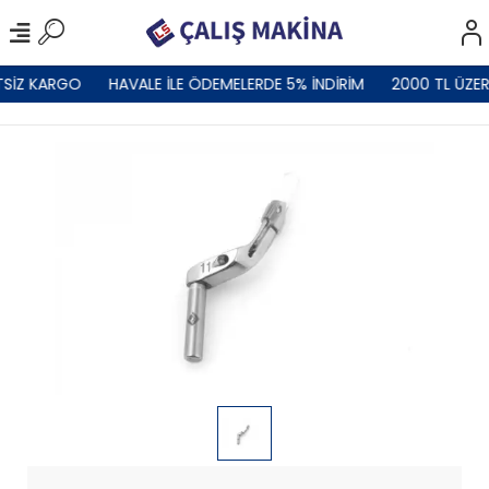
TSİZ KARGO
HAVALE İLE ÖDEMELERDE 5% İNDİRİM
2000 TL ÜZER