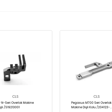
CLS
CLS
r N-Seri Overlok Makine
Pegasus M700 Seri Overlok
şli /S19213001
Makine Dişli Kolu /204123-
A1,2041241