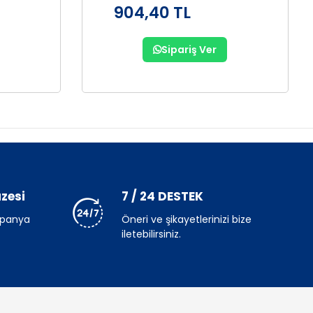
904,40 TL
Sipariş Ver
zesi
7 / 24 DESTEK
mpanya
Öneri ve şikayetlerinizi bize
iletebilirsiniz.