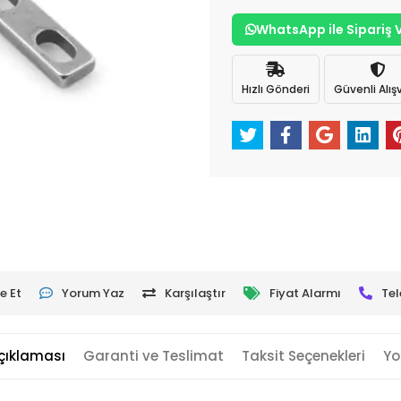
WhatsApp ile Sipariş 
Hızlı Gönderi
Güvenli Alışv
e Et
Yorum Yaz
Karşılaştır
Fiyat Alarmı
Tel
çıklaması
Garanti ve Teslimat
Taksit Seçenekleri
Yo