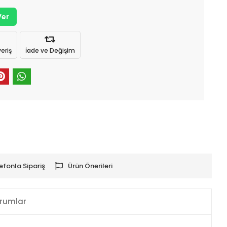
Ver
eriş
İade ve Değişim
efonla Sipariş
Ürün Önerileri
rumlar