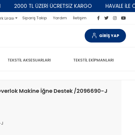
2000 TL ÜZERİ ÜCRETSİZ KARGO
HAVALE İLE ÖDEM
Sipariş Takip
Yardım
İletişim
rk Lirası
GİRİŞ YAP
TEKSTİL AKSESUARLARI
TEKSTİL EKİPMANLARI
verlok Makine İğne Destek /2096690-J
-J