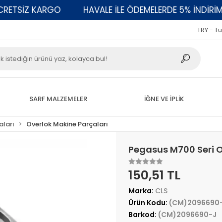
TSİZ KARGO
HAVALE İLE ÖDEMELERDE 5% İNDİRİM
TRY - Tü
SARF MALZEMELER
İĞNE VE İPLİK
aları
Overlok Makine Parçaları
Pegasus M700 Seri O
150,51 TL
Marka:
CLS
Ürün Kodu:
(CM)2096690
Barkod:
(CM)2096690-J