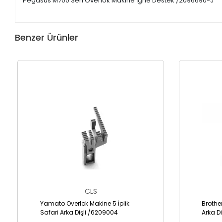
Pegasus M700 Seri Overlok Makine İğne Destek /2096690-J
Benzer Ürünler
CLS
Yamato Overlok Makine 5 İplik
Brothe
Safari Arka Dişli /6209004
Arka Di