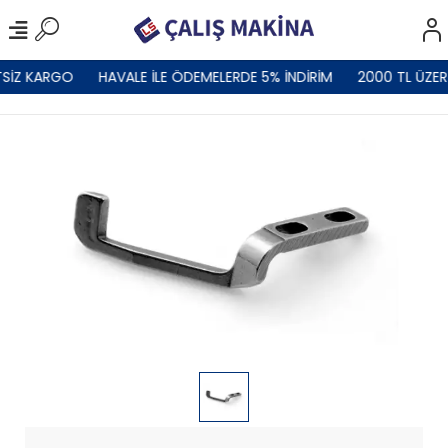
SİZ KARGO
HAVALE İLE ÖDEMELERDE 5% İNDİRİM
2000 TL ÜZER