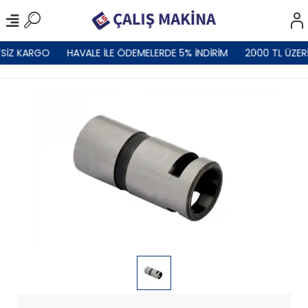
TSİZ KARGO
HAVALE İLE ÖDEMELERDE 5% İNDİRİM
2000 TL ÜZER