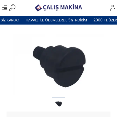
SİZ KARGO
HAVALE İLE ÖDEMELERDE 5% İNDİRİM
2000 TL ÜZER