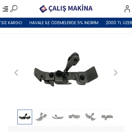
TSİZ KARGO
HAVALE İLE ÖDEMELERDE 5% İNDİRİM
2000 TL ÜZER