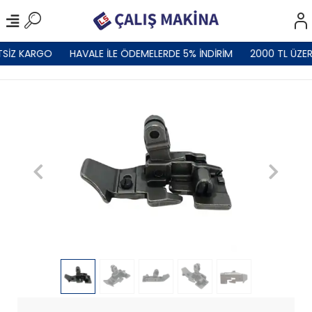
TSİZ KARGO
HAVALE İLE ÖDEMELERDE 5% İNDİRİM
2000 TL ÜZER