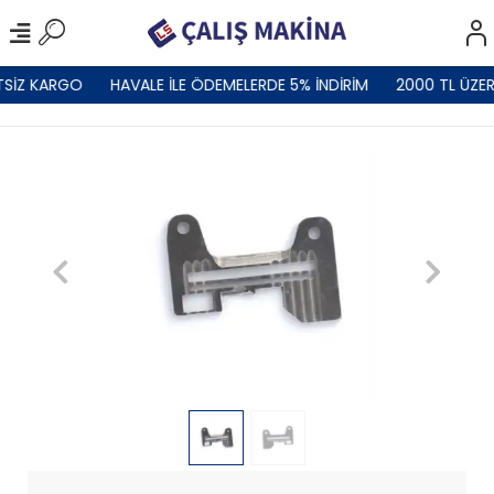
TSİZ KARGO
HAVALE İLE ÖDEMELERDE 5% İNDİRİM
2000 TL ÜZER