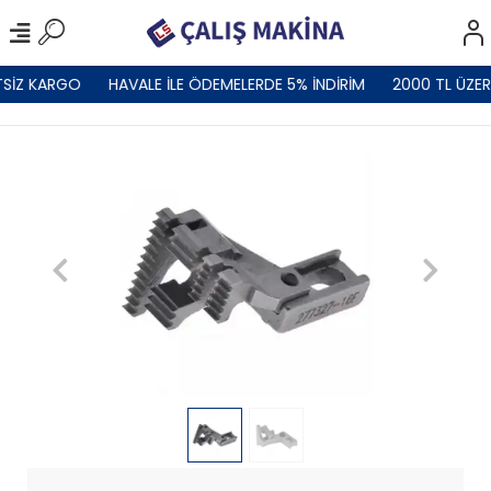
SİZ KARGO
HAVALE İLE ÖDEMELERDE 5% İNDİRİM
2000 TL ÜZER