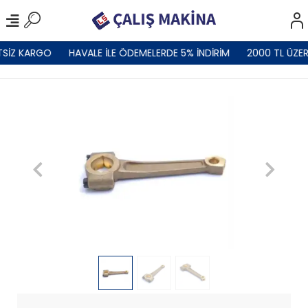
TSİZ KARGO
HAVALE İLE ÖDEMELERDE 5% İNDİRİM
2000 TL ÜZER