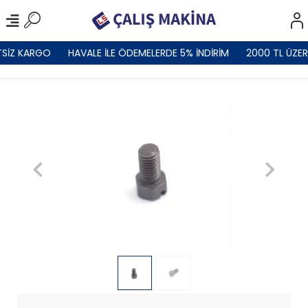
SİZ KARGO
HAVALE İLE ÖDEMELERDE 5% İNDİRİM
2000 TL ÜZER