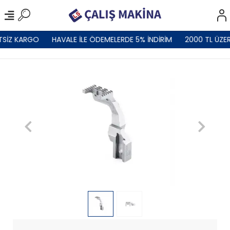
TSİZ KARGO
HAVALE İLE ÖDEMELERDE 5% İNDİRİM
2000 TL ÜZER