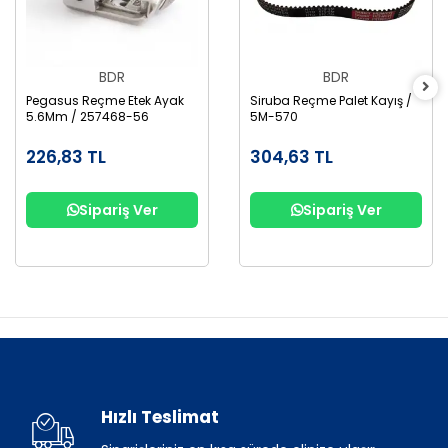
BDR
BDR
Pegasus Reçme Etek Ayak
Siruba Reçme Palet Kayış /
5.6Mm / 257468-56
5M-570
226,83 TL
304,63 TL
Sipariş Ver
Sipariş Ver
Hızlı Teslimat