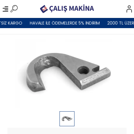
TSİZ KARGO
HAVALE İLE ÖDEMELERDE 5% İNDİRİM
2000 TL ÜZER