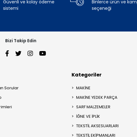
Güvenli ve kolay ödeme
Binlerce ürün ve ka
sistemi
seçeneği
Bizi Takip Edin
Kategoriler
an Sorular
MAKİNE
p
MAKİNE YEDEK PARÇA
rimleri
SARF MALZEMELER
İĞNE VE İPLİK
TEKSTİL AKSESUARLARI
TEKSTİL EKİPMANLARI