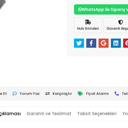
WhatsApp ile Sipariş 
Hızlı Gönderi
Güvenli Alışv
e Et
Yorum Yaz
Karşılaştır
Fiyat Alarmı
Tel
çıklaması
Garanti ve Teslimat
Taksit Seçenekleri
Yo