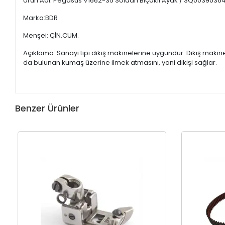
Ürün Adı: Pegasus V1662-35 Soldan Bıçaklı Ayak / 3Q0039036
Marka:BDR
Menşei: ÇİN.CUM.
Açıklama: Sanayi tipi dikiş makinelerine uygundur. Dikiş maki
da bulunan kumaş üzerine ilmek atmasını, yani dikişi sağlar.
Benzer Ürünler