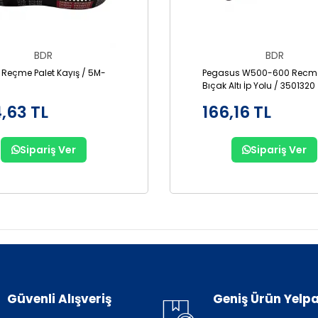
BDR
BDR
 Reçme Palet Kayış / 5M-
Pegasus W500-600 Recme
Bıçak Altı İp Yolu / 3501320
,63 TL
166,16 TL
Sipariş Ver
Sipariş Ver
Güvenli Alışveriş
Geniş Ürün Yelpa