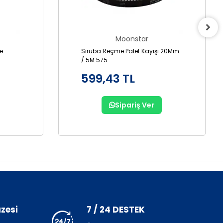
Moonstar
Siruba Reçme Palet Kayışı 20Mm
/ 5M 575
599,43 TL
Sipariş Ver
zesi
7 / 24 DESTEK