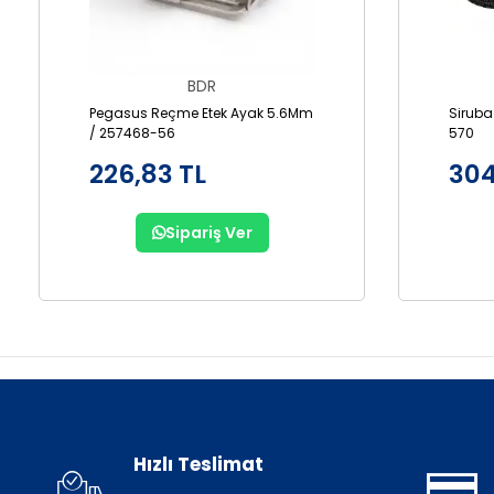
BDR
Pegasus Reçme Etek Ayak 5.6Mm
Siruba
/ 257468-56
570
226,83 TL
304
Sipariş Ver
Hızlı Teslimat