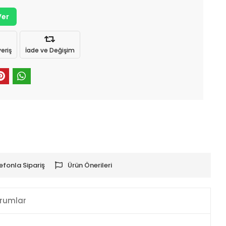
Ver
eriş
İade ve Değişim
efonla Sipariş
Ürün Önerileri
rumlar