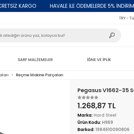
TSİZ KARGO
HAVALE İLE ÖDEMELERDE 5% İNDİRİM
TRY - Tü
SARF MALZEMELER
İĞNE VE İPLİK
aları
Reçme Makine Parçaları
Pegasus V1662-35 S
1.268,87 TL
Marka:
Hard Steel
Ürün Kodu:
H969
Barkod:
1984610090806