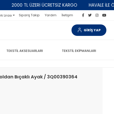
2000 TL ÜZERİ ÜCRETSİZ KARGO
HAVALE İLE ÖDEM
Sipariş Takip
Yardım
İletişim
rk Lirası
GİRİŞ YAP
TEKSTİL AKSESUARLARI
TEKSTİL EKİPMANLARI
oldan Bıçaklı Ayak / 3Q00390364