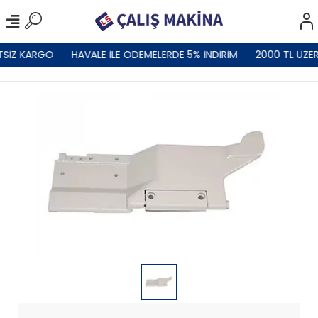
TSİZ KARGO
HAVALE İLE ÖDEMELERDE 5% İNDİRİM
2000 TL ÜZER