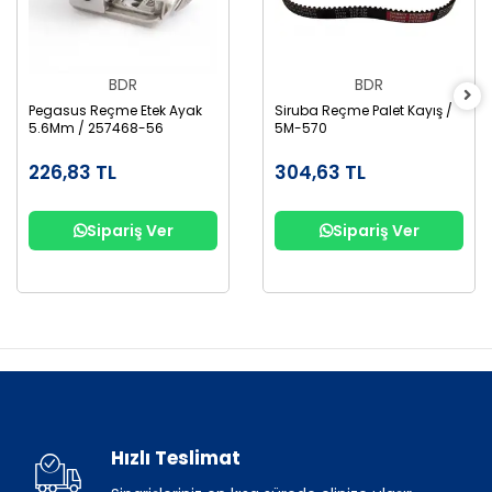
BDR
BDR
Pegasus Reçme Etek Ayak
Siruba Reçme Palet Kayış /
5.6Mm / 257468-56
5M-570
226,83 TL
304,63 TL
Sipariş Ver
Sipariş Ver
Hızlı Teslimat