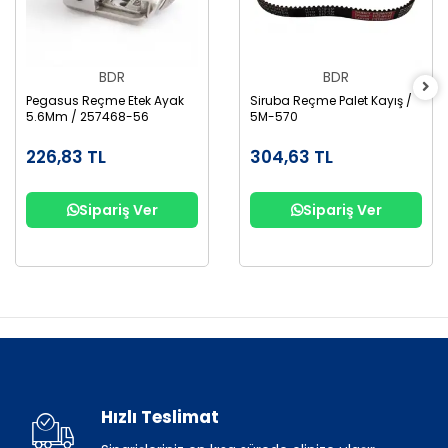
BDR
BDR
Pegasus Reçme Etek Ayak
Siruba Reçme Palet Kayış /
5.6Mm / 257468-56
5M-570
226,83 TL
304,63 TL
Sipariş Ver
Sipariş Ver
Hızlı Teslimat