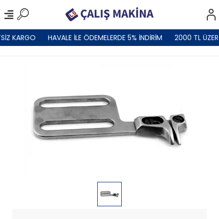
SİZ KARGO
HAVALE İLE ÖDEMELERDE 5% İNDİRİM
2000 TL ÜZER