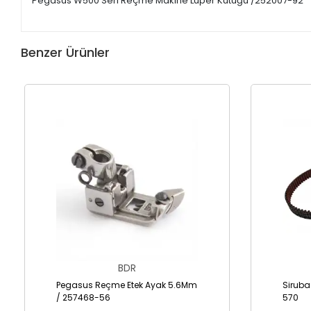
Pegasus W500 Seri Reçme Makine Lüper Kütüğü /252007-92
Benzer Ürünler
BDR
Pegasus Reçme Etek Ayak 5.6Mm
Siruba
/ 257468-56
570