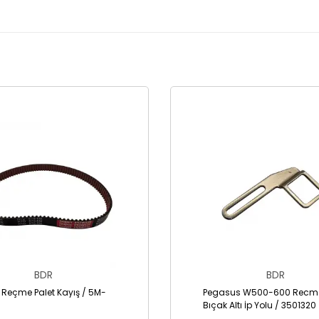
BDR
BDR
 Reçme Palet Kayış / 5M-
Pegasus W500-600 Recme
Bıçak Altı İp Yolu / 3501320