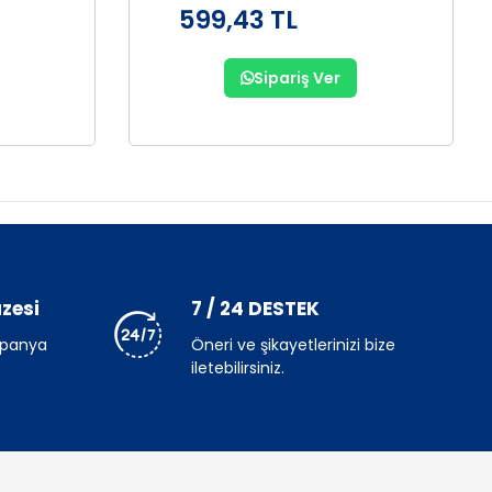
599,43 TL
Sipariş Ver
zesi
7 / 24 DESTEK
mpanya
Öneri ve şikayetlerinizi bize
iletebilirsiniz.