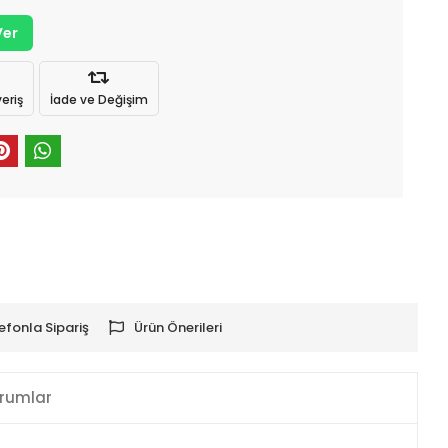
Ver
eriş
İade ve Değişim
efonla Sipariş
Ürün Önerileri
rumlar