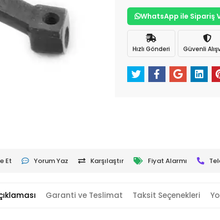
WhatsApp ile Sipariş 
Hızlı Gönderi
Güvenli Alışv
e Et
Yorum Yaz
Karşılaştır
Fiyat Alarmı
Tel
çıklaması
Garanti ve Teslimat
Taksit Seçenekleri
Yo