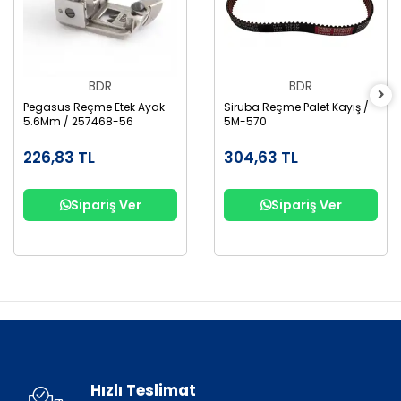
BDR
BDR
Pegasus Reçme Etek Ayak
Siruba Reçme Palet Kayış /
5.6Mm / 257468-56
5M-570
226,83 TL
304,63 TL
Sipariş Ver
Sipariş Ver
Hızlı Teslimat