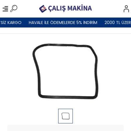
SİZ KARGO
HAVALE İLE ÖDEMELERDE 5% İNDİRİM
2000 TL ÜZER