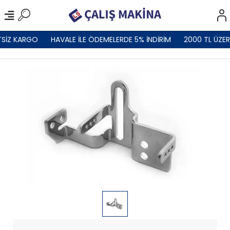
SİZ KARGO
HAVALE İLE ÖDEMELERDE 5% İNDİRİM
2000 TL ÜZER