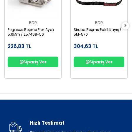
BDR
BDR
Pegasus Reçme Etek Ayak
Siruba Reçme Palet Kayış /
5.6Mm / 257468-56
5M-570
226,83 TL
304,63 TL
Sipariş Ver
Sipariş Ver
Hızlı Teslimat