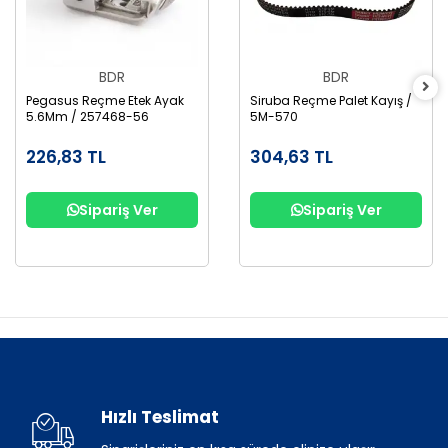
BDR
BDR
Pegasus Reçme Etek Ayak
Siruba Reçme Palet Kayış /
5.6Mm / 257468-56
5M-570
226,83 TL
304,63 TL
Sipariş Ver
Sipariş Ver
Hızlı Teslimat