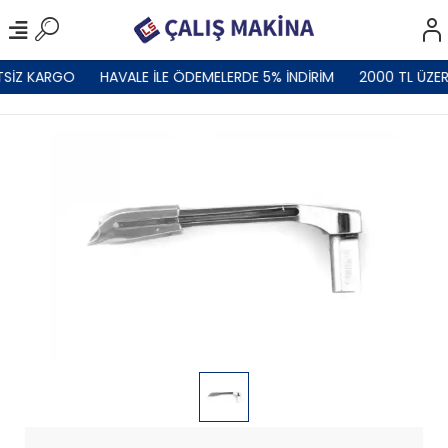
TSİZ KARGO
HAVALE İLE ÖDEMELERDE 5% İNDİRİM
2000 TL ÜZER