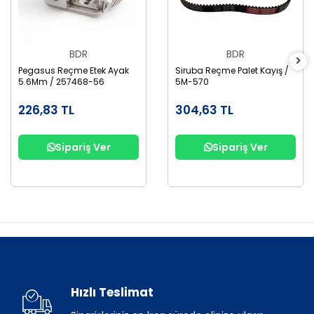
BDR
BDR
Pegasus Reçme Etek Ayak
Siruba Reçme Palet Kayış /
5.6Mm / 257468-56
5M-570
226,83 TL
304,63 TL
Sipariş Ver
Sipariş Ver
Hızlı Teslimat