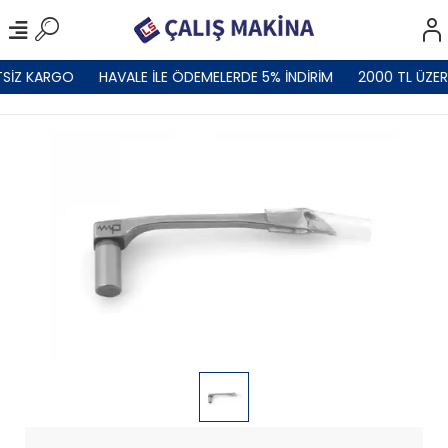
TSİZ KARGO
HAVALE İLE ÖDEMELERDE 5% İNDİRİM
2000 TL ÜZER