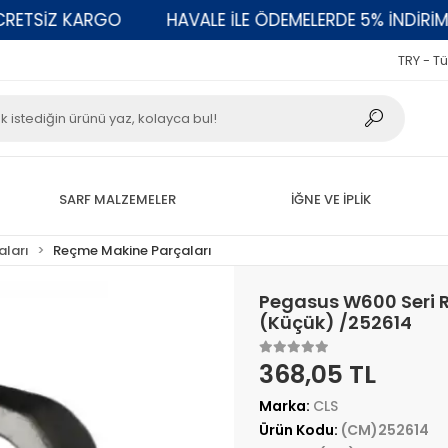
TSİZ KARGO
HAVALE İLE ÖDEMELERDE 5% İNDİRİM
TRY - Tü
SARF MALZEMELER
İĞNE VE İPLİK
aları
Reçme Makine Parçaları
Pegasus W600 Seri Re
(Küçük) /252614
368,05 TL
Marka:
CLS
Ürün Kodu:
(CM)252614