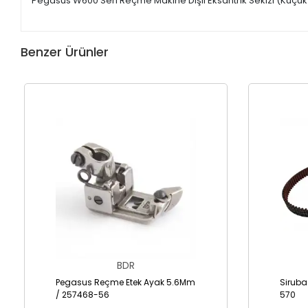
Pegasus W600 Seri Reçme Makine Dişli Eksantrik Sekizi (Küçük
Benzer Ürünler
BDR
Pegasus Reçme Etek Ayak 5.6Mm
Siruba
/ 257468-56
570