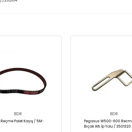
) /252614
BDR
BDR
 Reçme Palet Kayış / 5M-
Pegasus W500-600 Recme
Bıçak Altı İp Yolu / 3501320