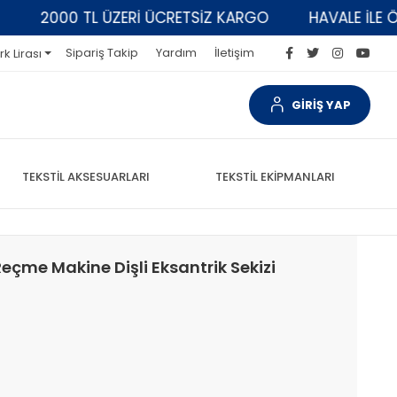
2000 TL ÜZERİ ÜCRETSİZ KARGO
HAVALE İLE ÖDEM
Sipariş Takip
Yardım
İletişim
rk Lirası
GİRİŞ YAP
TEKSTİL AKSESUARLARI
TEKSTİL EKİPMANLARI
çme Makine Dişli Eksantrik Sekizi