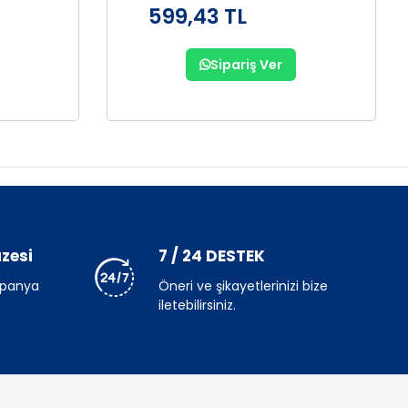
599,43 TL
Sipariş Ver
zesi
7 / 24 DESTEK
mpanya
Öneri ve şikayetlerinizi bize
iletebilirsiniz.