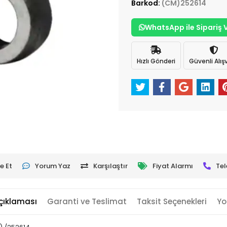
Barkod:
(CM)252614
WhatsApp ile Sipariş 
Hızlı Gönderi
Güvenli Alışv
e Et
Yorum Yaz
Karşılaştır
Fiyat Alarmı
Tel
çıklaması
Garanti ve Teslimat
Taksit Seçenekleri
Yo