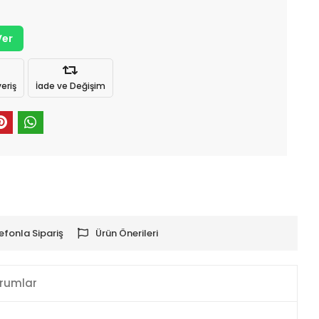
Ver
eriş
İade ve Değişim
efonla Sipariş
Ürün Önerileri
rumlar