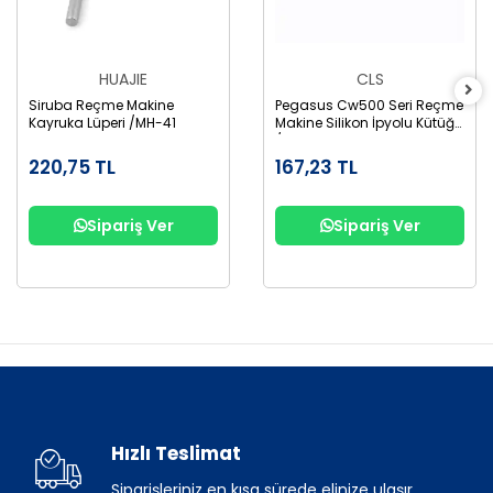
HUAJIE
CLS
Siruba Reçme Makine
Pegasus Cw500 Seri Reçme
Kayruka Lüperi /MH-41
Makine Silikon İpyolu Kütüğü
/2535450
220,75 TL
167,23 TL
Sipariş Ver
Sipariş Ver
Hızlı Teslimat
Siparişleriniz en kısa sürede elinize ulaşır.