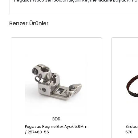
Pegasus W600 Seri Soldan Bıçaklı Reçme Makine Boşluk Alma
Benzer Ürünler
BDR
Pegasus Reçme Etek Ayak 5.6Mm
Siruba
/ 257468-56
570