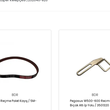
 Lüper Kelepçesi /252040-920
BDR
BDR
 Reçme Palet Kayış / 5M-
Pegasus W500-600 Recme
Bıçak Altı İp Yolu / 3501320