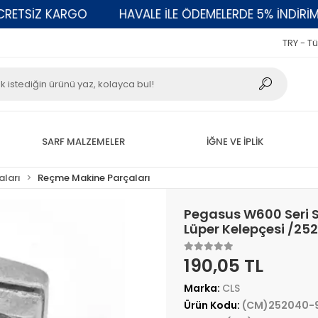
ETSİZ KARGO
HAVALE İLE ÖDEMELERDE 5% İNDİRİM
TRY - Tü
SARF MALZEMELER
İĞNE VE İPLİK
aları
Reçme Makine Parçaları
Pegasus W600 Seri S
Lüper Kelepçesi /2
190,05 TL
Marka:
CLS
Ürün Kodu:
(CM)252040-9