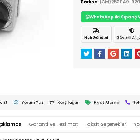
Barkod:
(CM)252040-920
WhatsApp ile Sipariş 
Hızlı Gönderi
Güvenli Alışv
e Et
Yorum Yaz
Karşılaştır
Fiyat Alarmı
Tel
çıklaması
Garanti ve Teslimat
Taksit Seçenekleri
Yo