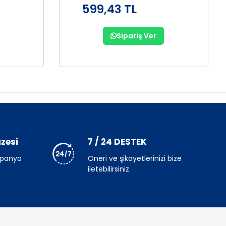
599,43 TL
Sipariş Ver
zesi
7 / 24 DESTEK
mpanya
Öneri ve şikayetlerinizi bize
iletebilirsiniz.