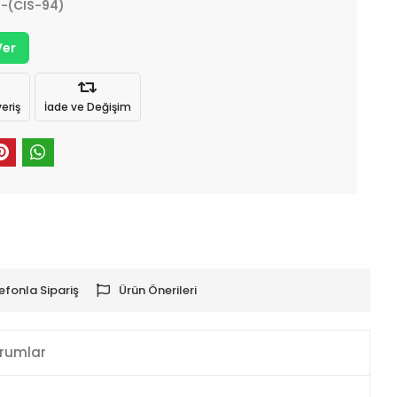
-(CIS-94)
Ver
eriş
İade ve Değişim
efonla Sipariş
Ürün Önerileri
rumlar