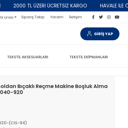
2000 TL ÜZERİ ÜCRETSİZ KARGO
HAVALE İLE ÖDE
Sipariş Takip
Yardım
İletişim
rk Lirası
GİRİŞ YAP
TEKSTİL AKSESUARLARI
TEKSTİL EKİPMANLARI
oldan Bıçaklı Reçme Makine Boşluk Alma
52040-920
20-(CIS-94)