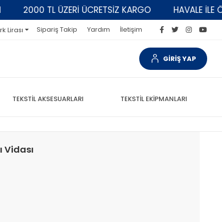
2000 TL ÜZERİ ÜCRETSİZ KARGO
HAVALE İLE ÖDE
Sipariş Takip
Yardım
İletişim
rk Lirası
GİRİŞ YAP
TEKSTİL AKSESUARLARI
TEKSTİL EKİPMANLARI
ı Vidası