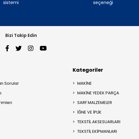
sistemi
seçeneği
Bizi Takip Edin
Kategoriler
an Sorular
MAKİNE
p
MAKİNE YEDEK PARÇA
rimleri
SARF MALZEMELER
İĞNE VE İPLİK
TEKSTİL AKSESUARLARI
TEKSTİL EKİPMANLARI