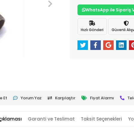
WhatsApp ile Sipariş 
Hızlı Gönderi
Güvenli Alışv
e Et
Yorum Yaz
Karşılaştır
Fiyat Alarmı
Tel
çıklaması
Garanti ve Teslimat
Taksit Seçenekleri
Yo