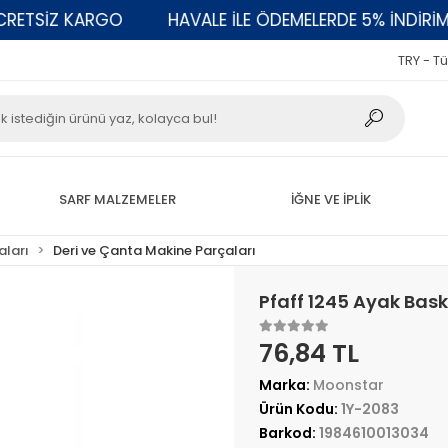
ETSİZ KARGO
HAVALE İLE ÖDEMELERDE 5% İNDİRİM
TRY - Tü
SARF MALZEMELER
İĞNE VE İPLİK
aları
Deri ve Çanta Makine Parçaları
Pfaff 1245 Ayak Bask
76,84 TL
Marka:
Moonstar
Ürün Kodu:
1Y-2083
Barkod:
1984610013034