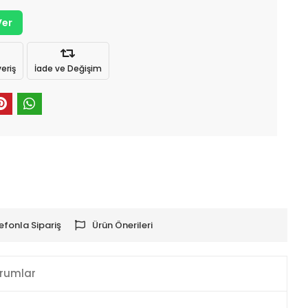
Ver
eriş
İade ve Değişim
efonla Sipariş
Ürün Önerileri
rumlar