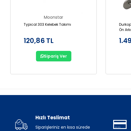
Moonstar
Typical 303 Kelebek Takımı
Durkop
Ön Ark
GL867
120,86 TL
1.4
Sipariş Ver
Hızlı Teslimat
Siparişleriniz en kısa sürede