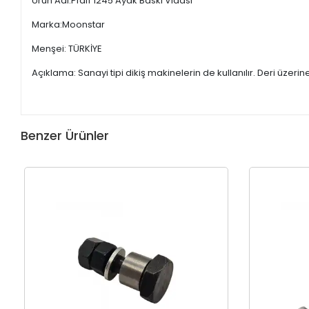
Ürün Adı:Pfaff 1245 Ayak Baskı Vidası
Marka:Moonstar
Menşei: TÜRKİYE
Açıklama: Sanayi tipi dikiş makinelerin de kullanılır. Deri üzerin
Benzer Ürünler