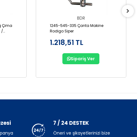
BDR
ğ Çima
1245-545-335 Çanta Makine
 /
Rodigo Siper
1.218,51 TL
Sipariş Ver
zesi
7 / 24 DESTEK
mpanya
Öneri ve şikayetlerinizi bize