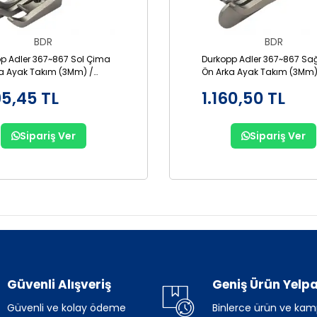
BDR
BDR
p Adler 367~867 Sol Çima
Durkopp Adler 367~867 Sa
a Ayak Takım (3Mm) /
Ön Arka Ayak Takım (3Mm)
-3
GR867-3
95,45 TL
1.160,50 TL
Sipariş Ver
Sipariş Ver
Güvenli Alışveriş
Geniş Ürün Yelpa
Güvenli ve kolay ödeme
Binlerce ürün ve ka