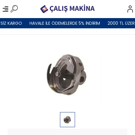
TSİZ KARGO
HAVALE İLE ÖDEMELERDE 5% İNDİRİM
2000 TL ÜZER