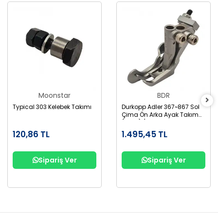
Moonstar
BDR
Typical 303 Kelebek Takımı
Durkopp Adler 367~867 Sol
Çima Ön Arka Ayak Takım
(3Mm) / GL867-3
120,86 TL
1.495,45 TL
Sipariş Ver
Sipariş Ver