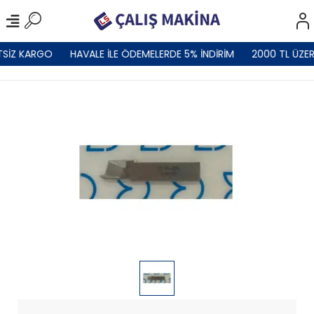
TSİZ KARGO
HAVALE İLE ÖDEMELERDE 5% İNDİRİM
2000 TL ÜZER