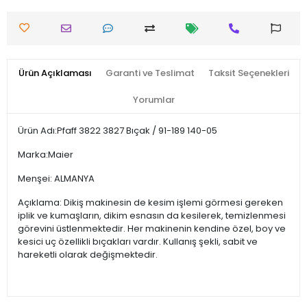
Ürün Açıklaması
Garanti ve Teslimat
Taksit Seçenekleri
Yorumlar
Ürün Adı:Pfaff 3822 3827 Bıçak / 91-189 140-05
Marka:Maier
Menşei: ALMANYA
Açıklama: Dikiş makinesin de kesim işlemi görmesi gereken
iplik ve kumaşların, dikim esnasın da kesilerek, temizlenmesi
görevini üstlenmektedir. Her makinenin kendine özel, boy ve
kesici uç özellikli bıçakları vardır. Kullanış şekli, sabit ve
hareketli olarak değişmektedir.