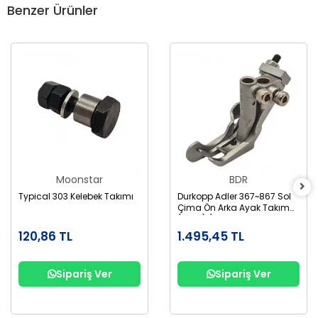
Benzer Ürünler
Moonstar
BDR
Typical 303 Kelebek Takımı
Durkopp Adler 367~867 Sol
Çima Ön Arka Ayak Takım
(3Mm) / GL867-3
120,86 TL
1.495,45 TL
Sipariş Ver
Sipariş Ver