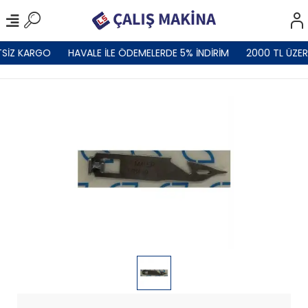
SİZ KARGO
HAVALE İLE ÖDEMELERDE 5% İNDİRİM
2000 TL ÜZER