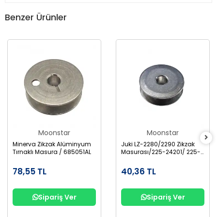
Benzer Ürünler
Moonstar
Moonstar
Minerva Zikzak Alüminyum
Juki LZ-2280/2290 Zikzak
Tırnaklı Masura / 685051AL
Masurası/225-24201/ 225-
96704
78,55 TL
40,36 TL
Sipariş Ver
Sipariş Ver