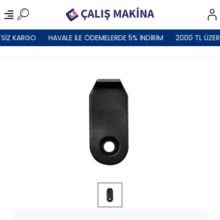
SİZ KARGO
HAVALE İLE ÖDEMELERDE 5% İNDİRİM
2000 TL ÜZER