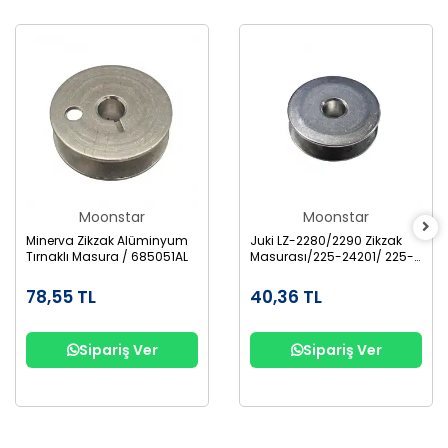
Moonstar
Moonstar
Minerva Zikzak Alüminyum
Juki LZ-2280/2290 Zikzak
Tırnaklı Masura / 685051AL
Masurası/225-24201/ 225-
96704
78,55 TL
40,36 TL
Sipariş Ver
Sipariş Ver