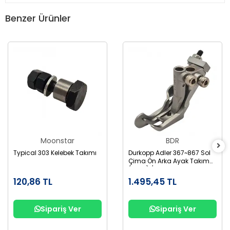
Benzer Ürünler
Moonstar
BDR
Typical 303 Kelebek Takımı
Durkopp Adler 367~867 Sol
Çima Ön Arka Ayak Takım
(3Mm) / GL867-3
120,86 TL
1.495,45 TL
Sipariş Ver
Sipariş Ver