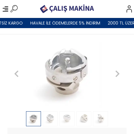
TSİZ KARGO
HAVALE İLE ÖDEMELERDE 5% İNDİRİM
2000 TL ÜZER