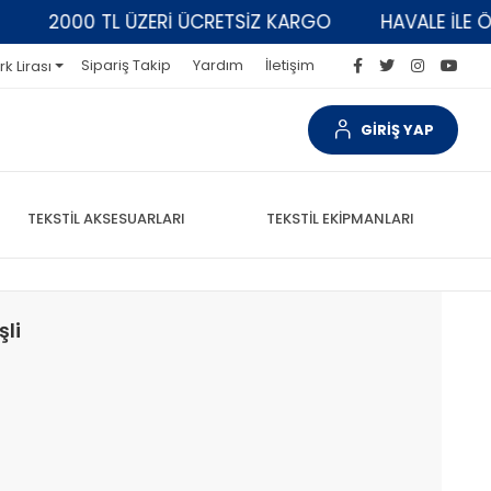
2000 TL ÜZERİ ÜCRETSİZ KARGO
HAVALE İLE ÖDEM
Sipariş Takip
Yardım
İletişim
rk Lirası
GİRİŞ YAP
TEKSTİL AKSESUARLARI
TEKSTİL EKİPMANLARI
şli