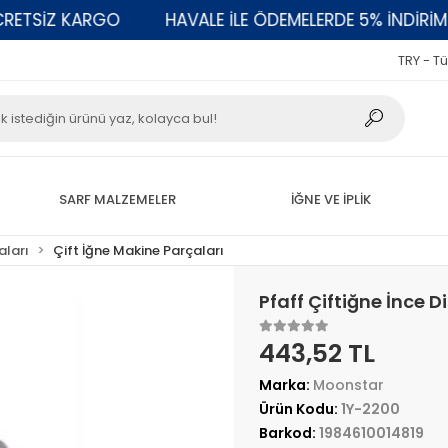
SİZ KARGO
HAVALE İLE ÖDEMELERDE 5% İNDİRİM
TRY - Tü
SARF MALZEMELER
İĞNE VE İPLİK
aları
Çift İğne Makine Parçaları
Pfaff Çiftiğne İnce Di
443,52 TL
Marka:
Moonstar
Ürün Kodu:
1Y-2200
Barkod:
1984610014819