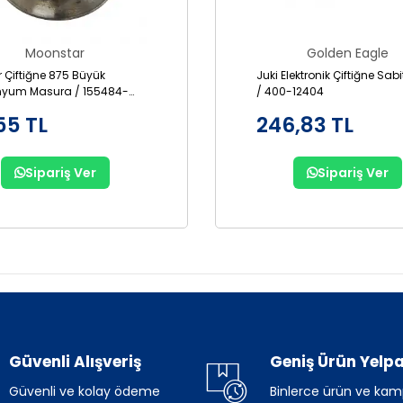
Moonstar
Golden Eagle
r Çiftiğne 875 Büyük
Juki Elektronik Çiftiğne Sab
nyum Masura / 155484-
/ 400-12404
55 TL
246,83 TL
Sipariş Ver
Sipariş Ver
Güvenli Alışveriş
Geniş Ürün Yelpa
Güvenli ve kolay ödeme
Binlerce ürün ve ka