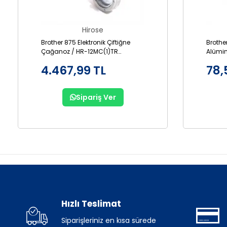
Hirose
Brother 875 Elektronik Çiftiğne
Brothe
Çağanoz / HR-12MC(1)TR
Alümi
(SA1689-001)
001AL
4.467,99 TL
78,
Sipariş Ver
Hızlı Teslimat
Siparişleriniz en kısa sürede