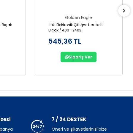
Golden Eagle
it Bıçak
Juki Elektronik Çiftiğne Hareketli
Bıçak / 400-12403
545,36 TL
Sipariş Ver
zesi
7 / 24 DESTEK
mpanya
Öneri ve şikayetlerinizi bize