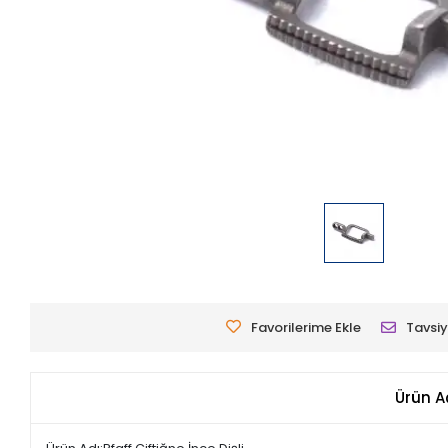
Favorilerime Ekle
Tavsiy
Ürün A