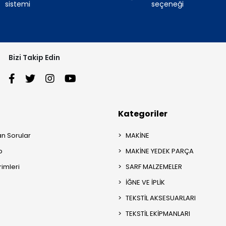
sistemi
seçeneği
Bizi Takip Edin
Kategoriler
an Sorular
MAKİNE
p
MAKİNE YEDEK PARÇA
rimleri
SARF MALZEMELER
İĞNE VE İPLİK
TEKSTİL AKSESUARLARI
TEKSTİL EKİPMANLARI