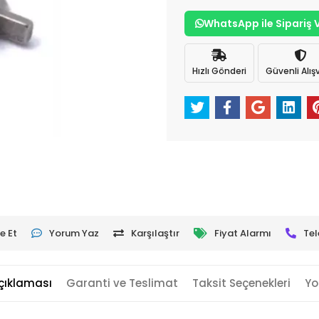
WhatsApp ile Sipariş 
Hızlı Gönderi
Güvenli Alışv
e Et
Yorum Yaz
Karşılaştır
Fiyat Alarmı
Tel
çıklaması
Garanti ve Teslimat
Taksit Seçenekleri
Yo