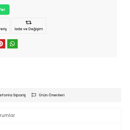
Ver
eriş
İade ve Değişim
efonla Sipariş
Ürün Önerileri
rumlar