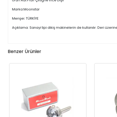
Ürün Adı:Pfaff Çiftiğne İnce Dişli
Marka:Moonstar
Menşei: TÜRKİYE
Açıklama: Sanayi tipi dikiş makinelerin de kullanılır. Deri üzerin
Benzer Ürünler