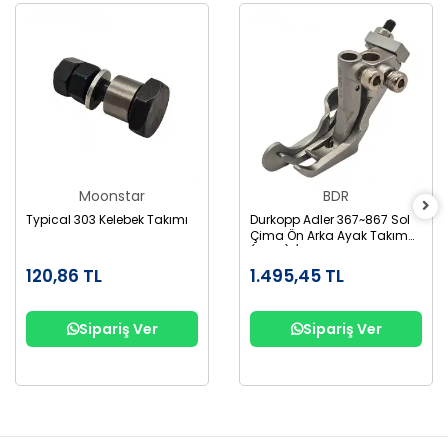
Moonstar
BDR
Typical 303 Kelebek Takımı
Durkopp Adler 367~867 Sol
Çima Ön Arka Ayak Takım
(3Mm) / GL867-3
120,86 TL
1.495,45 TL
Sipariş Ver
Sipariş Ver