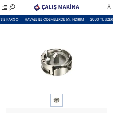
SİZ KARGO
HAVALE İLE ÖDEMELERDE 5% İNDİRİM
2000 TL ÜZER