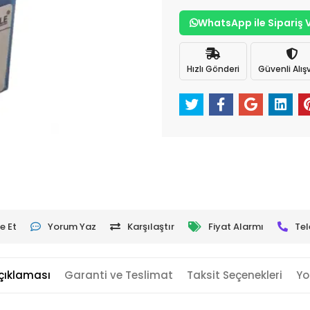
WhatsApp ile Sipariş 
Hızlı Gönderi
Güvenli Alışv
e Et
Yorum Yaz
Karşılaştır
Fiyat Alarmı
Tel
çıklaması
Garanti ve Teslimat
Taksit Seçenekleri
Yo