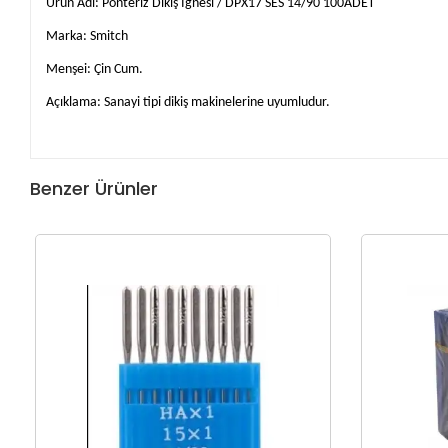
Ürün Adı: Ponteriz Dikiş İğnesi / DPX17 SES 14/90 100ADET
Marka: Smitch
Menşei: Çin Cum.
Açıklama: Sanayi tipi dikiş makinelerine uyumludur.
Benzer Ürünler