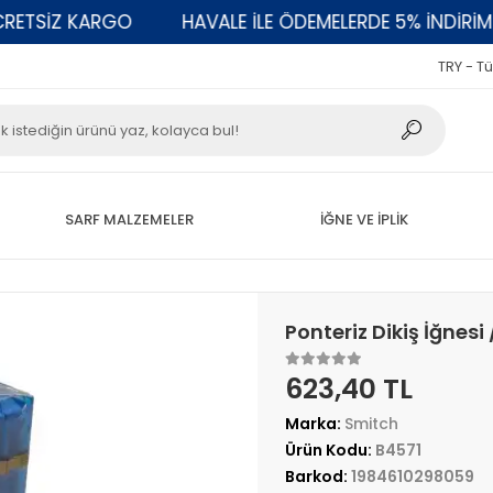
SİZ KARGO
HAVALE İLE ÖDEMELERDE 5% İNDİRİM
TRY - Tü
SARF MALZEMELER
İĞNE VE İPLİK
Ponteriz Dikiş İğnesi
623,40 TL
Marka:
Smitch
Ürün Kodu:
B4571
Barkod:
1984610298059