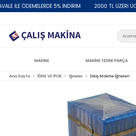
 İLE ÖDEMELERDE 5% İNDİRİM
2000 TL ÜZERİ ÜCRET
MAKİNE
MAKİNE YEDEK PARÇA
Ana Sayfa
İĞNE VE İPLİK
İğneler
Dikiş Makine İğneleri