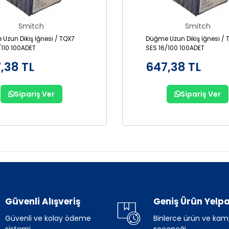
Smitch
Smitch
Uzun Dikiş İğnesi / TQX7
Düğme Uzun Dikiş İğnesi / 
/110 100ADET
SES 16/100 100ADET
,38 TL
647,38 TL
Sipariş Ver
Sipariş Ver
Güvenli Alışveriş
Geniş Ürün Yelpa
Güvenli ve kolay ödeme
Binlerce ürün ve ka
sistemi
seçeneği