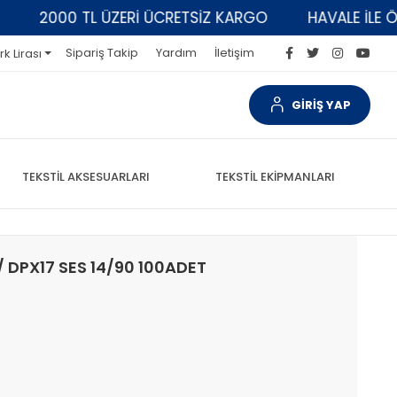
2000 TL ÜZERİ ÜCRETSİZ KARGO
HAVALE İLE ÖDEME
Sipariş Takip
Yardım
İletişim
rk Lirası
GİRİŞ YAP
TEKSTİL AKSESUARLARI
TEKSTİL EKİPMANLARI
 / DPX17 SES 14/90 100ADET