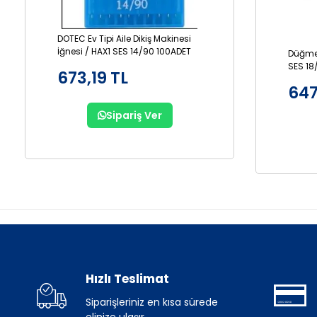
DOTEC Ev Tipi Aile Dikiş Makinesi
İğnesi / HAX1 SES 14/90 100ADET
Düğme 
SES 18
673,19 TL
647
Sipariş Ver
Hızlı Teslimat
Siparişleriniz en kısa sürede
elinize ulaşır.