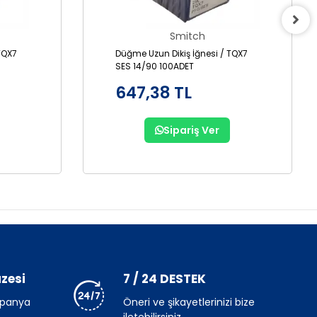
Smitch
TQX7
Düğme Uzun Dikiş İğnesi / TQX7
SES 14/90 100ADET
647,38 TL
Sipariş Ver
zesi
7 / 24 DESTEK
mpanya
Öneri ve şikayetlerinizi bize
iletebilirsiniz.