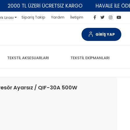
000 TL ÜZERİ ÜCRETSİZ KARGO
HAVALE İLE ÖDEMELE
Sipariş Takip
Yardım
İletişim
rk Lirası
GİRİŞ YAP
TEKSTİL AKSESUARLARI
TEKSTİL EKİPMANLARI
esör Ayarsız / QIF-30A 500W