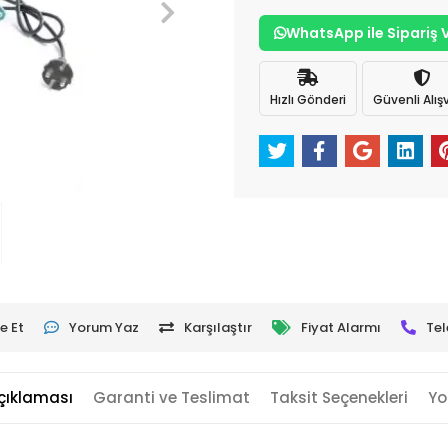
WhatsApp ile Sipariş 
Hızlı Gönderi
Güvenli Alışv
e Et
Yorum Yaz
Karşılaştır
Fiyat Alarmı
Tel
çıklaması
Garanti ve Teslimat
Taksit Seçenekleri
Yo