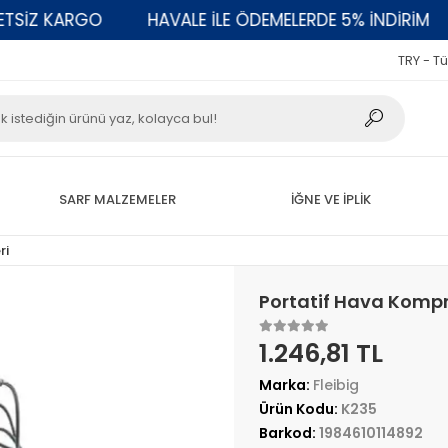
Z KARGO
HAVALE İLE ÖDEMELERDE 5% İNDİRİM
2
TRY - Tü
SARF MALZEMELER
İĞNE VE İPLİK
ri
Portatif Hava Kompr
1.246,81 TL
Marka:
Fleibig
Ürün Kodu:
K235
Barkod:
1984610114892