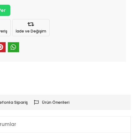
Ver
eriş
İade ve Değişim
efonla Sipariş
Ürün Önerileri
rumlar