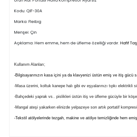
Ürün Adı: Portatif Hava Kompresör Ayarsız
Kodu: QIF-30A
Marka: Fleibig
Menşei: Çin
Açıklama: Hem emme, hem de üfleme özelliği vardır.
Hafif Taş
Kullanım Alanları;
-Bilgisayarınızın kasa içini ya da klavyenizi üstün emiş ve itiş gücü s
-Masa üzerini, koltuk kanepe halı gibi ev eşyalarınızı tıpkı elektrikli s
-Bahçedeki yaprak vs.. pislikleri üstün itiş ve üfleme gücüyle bir köşeye
-Mangal ateşi yakarken elinizde yelpazeye son artık portatif kompresö
-Tekstil atölyelerinde tezgah, makine ve atölye temizliğinde hem emiş 