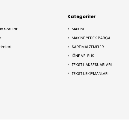
Kategoriler
an Sorular
MAKİNE
p
MAKİNE YEDEK PARÇA
rimleri
SARF MALZEMELER
İĞNE VE İPLİK
TEKSTİL AKSESUARLARI
TEKSTİL EKİPMANLARI