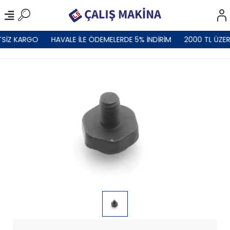
TSİZ KARGO
HAVALE İLE ÖDEMELERDE 5% İNDİRİM
2000 TL ÜZER