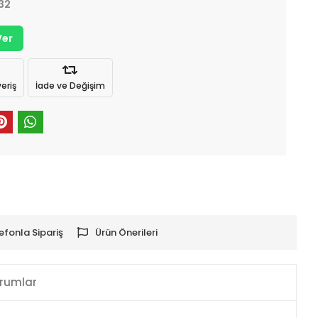
32
Ver
eriş
İade ve Değişim
efonla Sipariş
Ürün Önerileri
rumlar