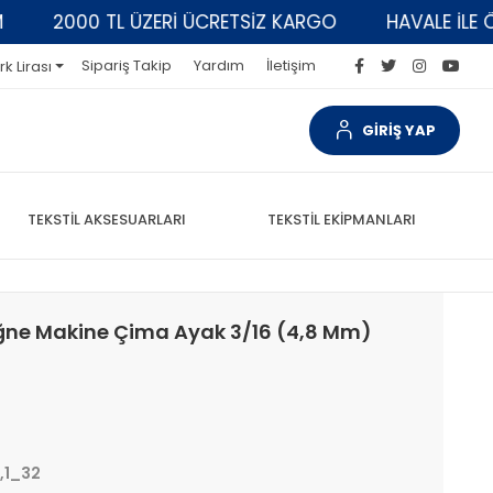
2000 TL ÜZERİ ÜCRETSİZ KARGO
HAVALE İLE ÖDEM
Sipariş Takip
Yardım
İletişim
rk Lirası
GİRİŞ YAP
TEKSTİL AKSESUARLARI
TEKSTİL EKİPMANLARI
 İğne Makine Çima Ayak 3/16 (4,8 Mm)
,1_32