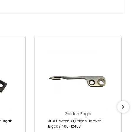
Golden Eagle
it Bıçak
Juki Elektronik Çiftiğne Hareketli
Bıçak / 400-12403