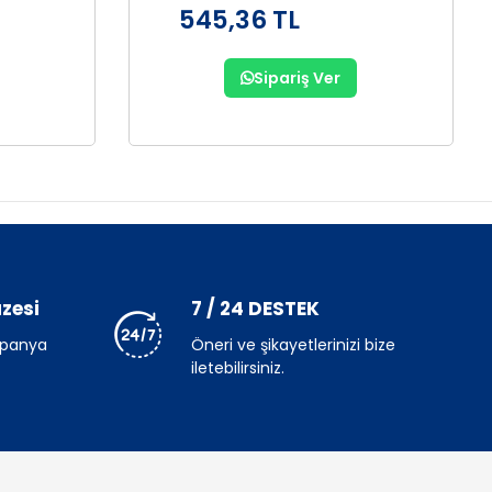
545,36 TL
Sipariş Ver
zesi
7 / 24 DESTEK
mpanya
Öneri ve şikayetlerinizi bize
iletebilirsiniz.