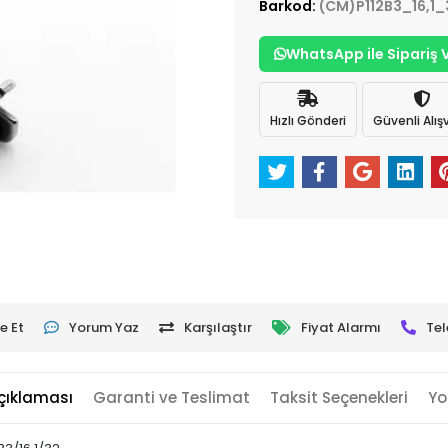
Barkod:
(CM)P112B3_16,1_
WhatsApp ile Sipariş 
Hızlı Gönderi
Güvenli Alışv
e Et
Yorum Yaz
Karşılaştır
Fiyat Alarmı
Tel
çıklaması
Garanti ve Teslimat
Taksit Seçenekleri
Yo