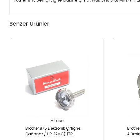
rother 845 Seri Çift İğne Makine Çima Ayak 3/16 (4,8 Mm) /P112
Benzer Ürünler
Hirose
Brother 875 Elektronik Çiftiğne
Brothe
Çağanoz / HR-12MC(1)TR
Alümi
(SA1689-001)
001AL