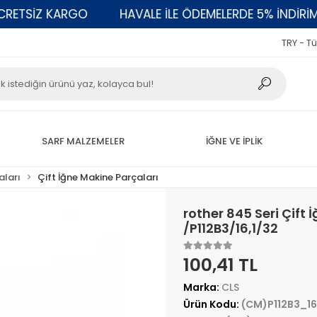
TSİZ KARGO
HAVALE İLE ÖDEMELERDE 5% İNDİRİM
TRY - Tü
SARF MALZEMELER
İĞNE VE İPLİK
aları
Çift İğne Makine Parçaları
rother 845 Seri Çift
/P112B3/16,1/32
100,41 TL
Marka:
CLS
Ürün Kodu:
(CM)P112B3_16