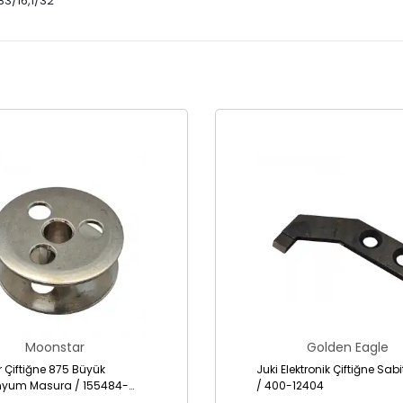
B3/16,1/32
Moonstar
Golden Eagle
r Çiftiğne 875 Büyük
Juki Elektronik Çiftiğne Sab
nyum Masura / 155484-
/ 400-12404