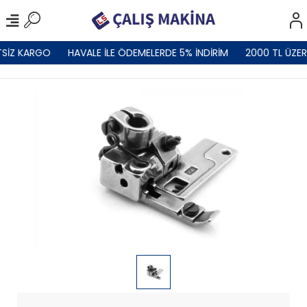
TSİZ KARGO
HAVALE İLE ÖDEMELERDE 5% İNDİRİM
2000 TL ÜZER