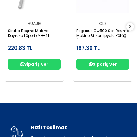
HUAJIE
CLS
Siruba Reçme Makine
Pegasus Cw500 Seri Reçme
Kayruka Lüperi /MH-41
Makine Silikon İpyolu Kütüğü
/2535450
220,83 TL
167,30 TL
Sipariş Ver
Sipariş Ver
Hızlı Teslimat