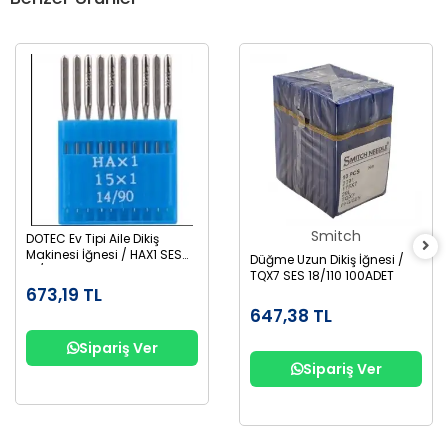
Smitch
DOTEC Ev Tipi Aile Dikiş
Makinesi İğnesi / HAX1 SES
Düğme Uzun Dikiş İğnesi /
14/90 100ADET
TQX7 SES 18/110 100ADET
673,19 TL
647,38 TL
Sipariş Ver
Sipariş Ver