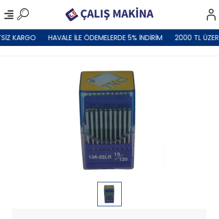
SİZ KARGO
HAVALE İLE ÖDEMELERDE 5% İNDİRİM
2000 TL ÜZER