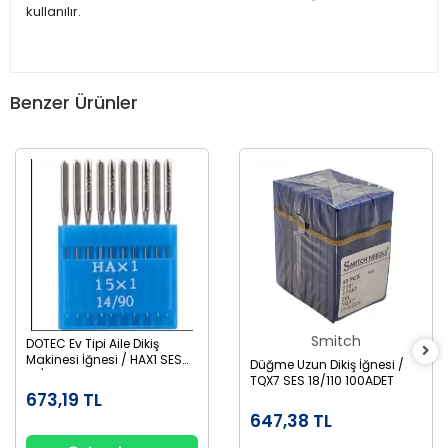
kullanılır.
Benzer Ürünler
Smitch
DOTEC Ev Tipi Aile Dikiş
Makinesi İğnesi / HAX1 SES
Düğme Uzun Dikiş İğnesi /
14/90 100ADET
TQX7 SES 18/110 100ADET
673,19 TL
647,38 TL