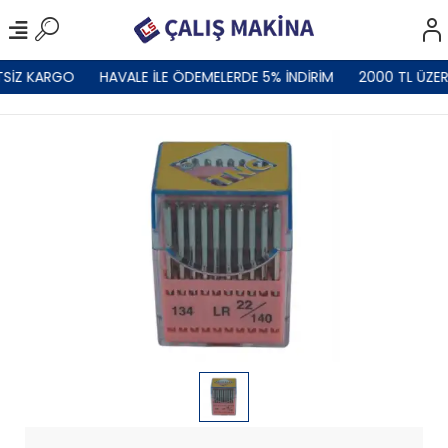
SİZ KARGO
HAVALE İLE ÖDEMELERDE 5% İNDİRİM
2000 TL ÜZER