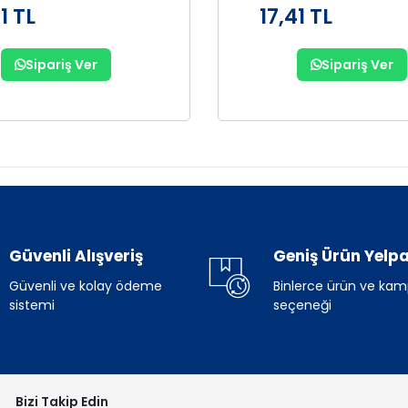
1 TL
17,41 TL
Sipariş Ver
Sipariş Ver
Güvenli Alışveriş
Geniş Ürün Yelpa
Güvenli ve kolay ödeme
Binlerce ürün ve ka
sistemi
seçeneği
Bizi Takip Edin