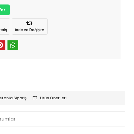
Ver
eriş
İade ve Değişim
efonla Sipariş
Ürün Önerileri
rumlar