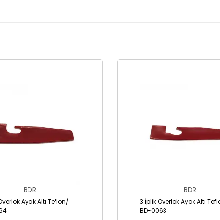
BDR
BDR
 Overlok Ayak Altı Teflon/
3 İplik Overlok Ayak Altı Tef
64
BD-0063