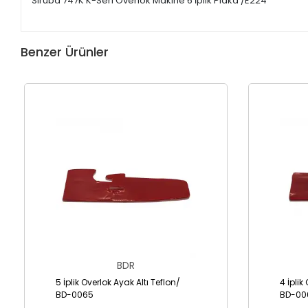
Siruba 747K K-Seri Overlok Makine 6 İplik Plaka /E224
Benzer Ürünler
BDR
5 İplik Overlok Ayak Altı Teflon/
4 İplik
BD-0065
BD-00