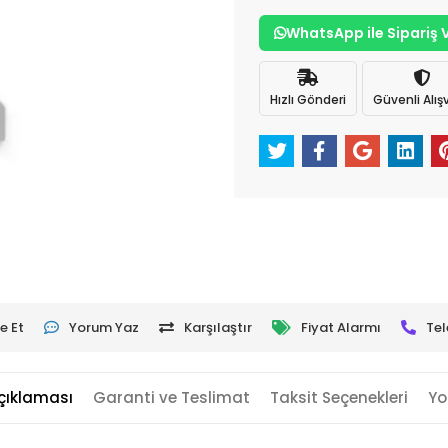
WhatsApp ile Sipariş 
Hızlı Gönderi
Güvenli Alışv
e Et
Yorum Yaz
Karşılaştır
Fiyat Alarmı
Tel
çıklaması
Garanti ve Teslimat
Taksit Seçenekleri
Yo