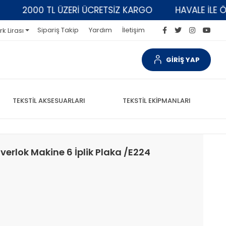
2000 TL ÜZERİ ÜCRETSİZ KARGO
HAVALE İLE ÖDEM
Sipariş Takip
Yardım
İletişim
rk Lirası
GİRİŞ YAP
TEKSTİL AKSESUARLARI
TEKSTİL EKİPMANLARI
verlok Makine 6 İplik Plaka /E224