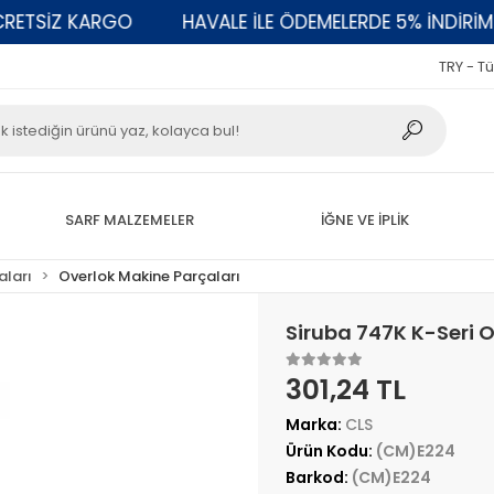
TSİZ KARGO
HAVALE İLE ÖDEMELERDE 5% İNDİRİM
TRY - Tü
SARF MALZEMELER
İĞNE VE İPLİK
aları
Overlok Makine Parçaları
Siruba 747K K-Seri O
301,24 TL
Marka:
CLS
Ürün Kodu:
(CM)E224
Barkod:
(CM)E224