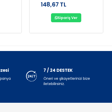
148,67 TL
Sipariş Ver
zesi
7 / 24 DESTEK
mpanya
Öneri ve şikayetlerinizi bize
iletebilirsiniz.