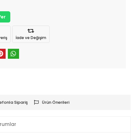
Ver
eriş
İade ve Değişim
efonla Sipariş
Ürün Önerileri
rumlar