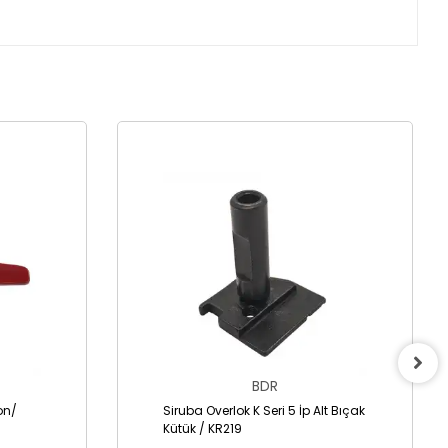
BDR
lon/
Siruba Overlok K Seri 5 İp Alt Bıçak
Kütük / KR219