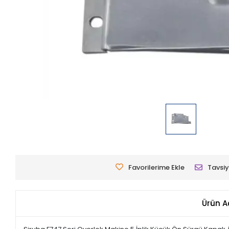
Favorilerime Ekle
Tavsiy
Ürün A