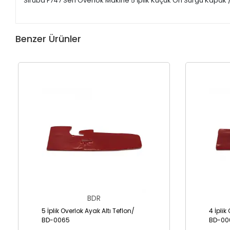
Siruba F747 Seri Overlok Makine 5 İplik Küçük Ön Sürgü Kapak
Benzer Ürünler
BDR
5 İplik Overlok Ayak Altı Teflon/
4 İplik
BD-0065
BD-00