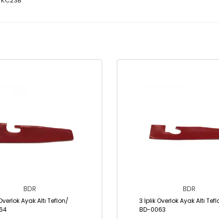
 /KC23B
BDR
BDR
 Overlok Ayak Altı Teflon/
3 İplik Overlok Ayak Altı Tef
64
BD-0063