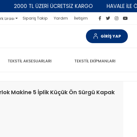
2000 TL ÜZERİ ÜCRETSİZ KARGO
HAVALE İLE ÖDEM
Sipariş Takip
Yardım
İletişim
rk Lirası
GİRİŞ YAP
TEKSTİL AKSESUARLARI
TEKSTİL EKİPMANLARI
rlok Makine 5 İplik Küçük Ön Sürgü Kapak