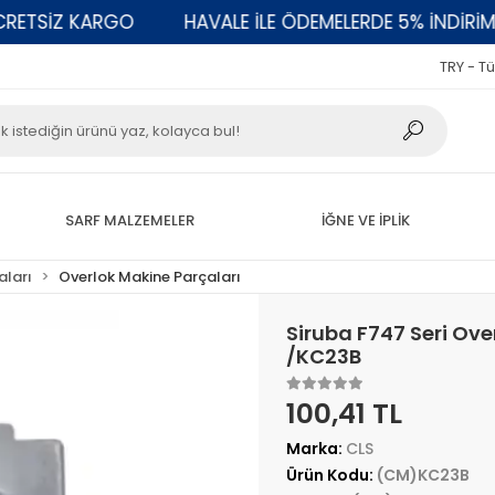
TSİZ KARGO
HAVALE İLE ÖDEMELERDE 5% İNDİRİM
TRY - Tü
SARF MALZEMELER
İĞNE VE İPLİK
aları
Overlok Makine Parçaları
Siruba F747 Seri Ove
/KC23B
100,41 TL
Marka:
CLS
Ürün Kodu:
(CM)KC23B