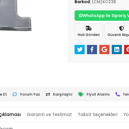
Barkod:
(CM)KC23B
WhatsApp ile Sipariş 
Hızlı Gönderi
Güvenli Alışv
e Et
Yorum Yaz
Karşılaştır
Fiyat Alarmı
Tel
çıklaması
Garanti ve Teslimat
Taksit Seçenekleri
Yo