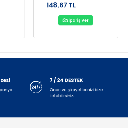
148,67 TL
Sipariş Ver
zesi
7 / 24 DESTEK
mpanya
Öneri ve şikayetlerinizi bize
iletebilirsiniz.