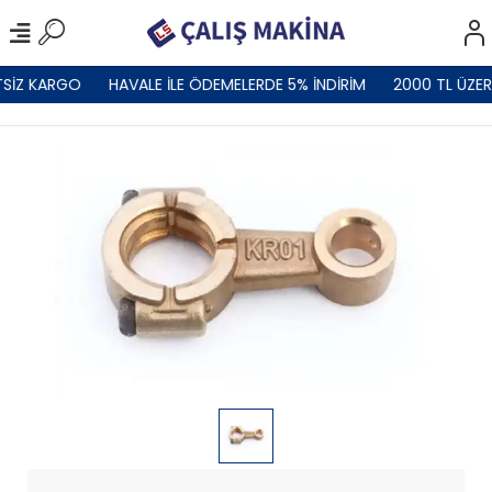
SİZ KARGO
HAVALE İLE ÖDEMELERDE 5% İNDİRİM
2000 TL ÜZER