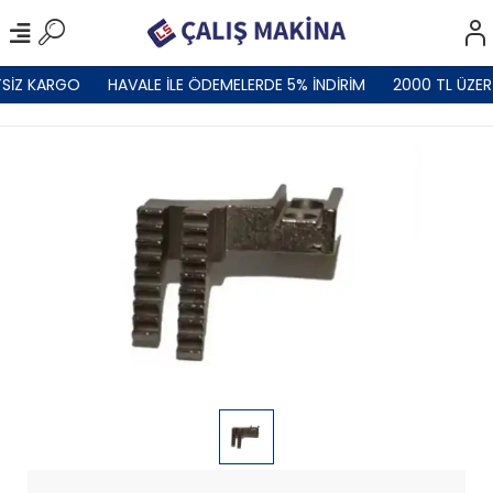
SİZ KARGO
HAVALE İLE ÖDEMELERDE 5% İNDİRİM
2000 TL ÜZER