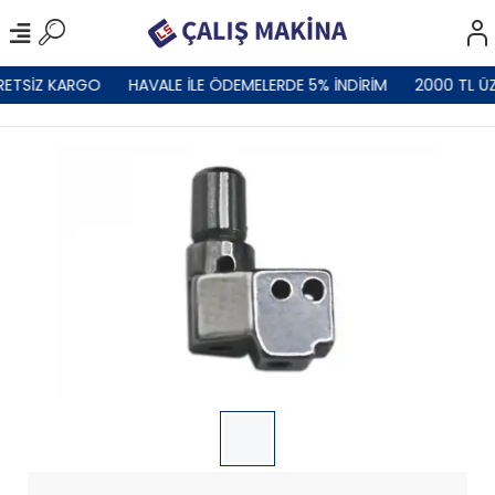
RETSİZ KARGO
HAVALE İLE ÖDEMELERDE 5% İNDİRİM
2000 TL ÜZ