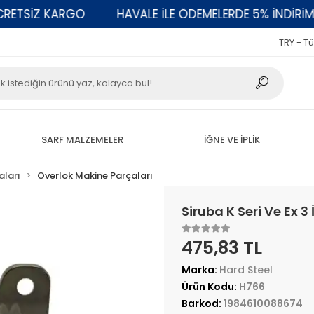
SİZ KARGO
HAVALE İLE ÖDEMELERDE 5% İNDİRİM
TRY - Tü
SARF MALZEMELER
İĞNE VE İPLİK
aları
Overlok Makine Parçaları
Siruba K Seri Ve Ex 3 
475,83 TL
Marka:
Hard Steel
Ürün Kodu:
H766
Barkod:
1984610088674