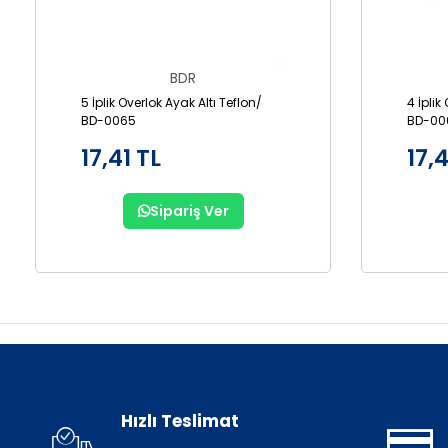
BDR
5 İplik Overlok Ayak Altı Teflon/
4 İplik
BD-0065
BD-00
17,41 TL
17,4
Sipariş Ver
Hızlı Teslimat