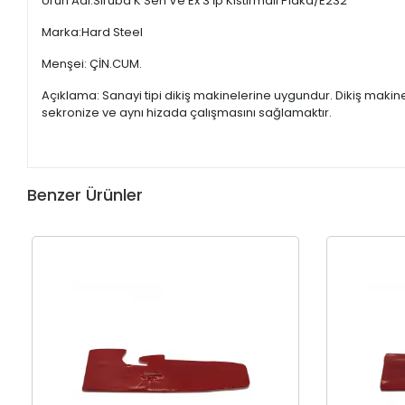
Ürün Adı:Siruba K Seri Ve Ex 3 İp Kıstırmalı Plaka/E232
Marka:Hard Steel
Menşei: ÇİN.CUM.
Açıklama: Sanayi tipi dikiş makinelerine uygundur. Dikiş makine
sekronize ve aynı hizada çalışmasını sağlamaktır.
Benzer Ürünler