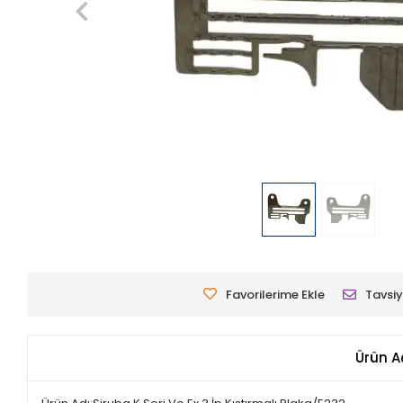
Favorilerime Ekle
Tavsiy
Ürün A