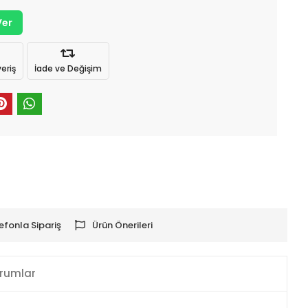
Ver
eriş
İade ve Değişim
efonla Sipariş
Ürün Önerileri
rumlar