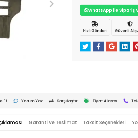
WhatsApp ile Sipariş 
Hızlı Gönderi
Güvenli Alışv
e Et
Yorum Yaz
Karşılaştır
Fiyat Alarmı
Tel
çıklaması
Garanti ve Teslimat
Taksit Seçenekleri
Yo