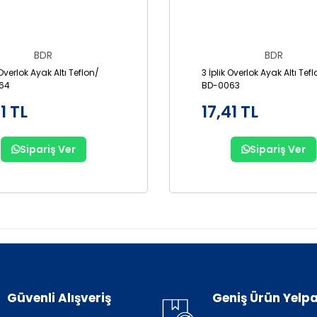
BDR
BDR
 Overlok Ayak Altı Teflon/
3 İplik Overlok Ayak Altı Tef
64
BD-0063
1 TL
17,41 TL
Sipariş Ver
Sipariş Ver
Güvenli Alışveriş
Geniş Ürün Yelpa