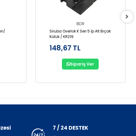
BDR
lon/
Siruba Overlok K Seri 5 İp Alt Bıçak
Kütük / KR219
148,67 TL
Sipariş Ver
zesi
7 / 24 DESTEK