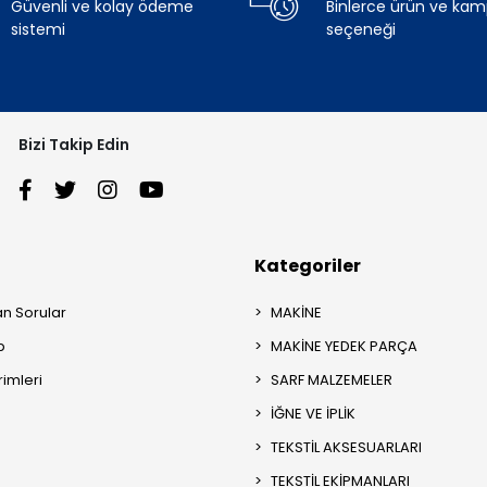
Güvenli ve kolay ödeme
Binlerce ürün ve ka
sistemi
seçeneği
Bizi Takip Edin
Kategoriler
an Sorular
MAKİNE
p
MAKİNE YEDEK PARÇA
rimleri
SARF MALZEMELER
İĞNE VE İPLİK
TEKSTİL AKSESUARLARI
TEKSTİL EKİPMANLARI