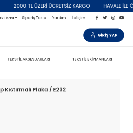
2000 TL ÜZERİ ÜCRETSİZ KARGO
HAVALE İLE ÖDEM
Sipariş Takip
Yardım
İletişim
rk Lirası
GİRİŞ YAP
TEKSTİL AKSESUARLARI
TEKSTİL EKİPMANLARI
İp Kıstırmalı Plaka / E232