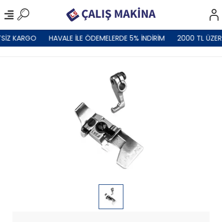
SİZ KARGO
HAVALE İLE ÖDEMELERDE 5% İNDİRİM
2000 TL ÜZER