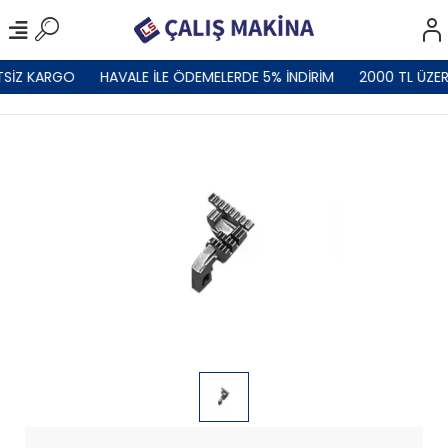
TSİZ KARGO
HAVALE İLE ÖDEMELERDE 5% İNDİRİM
2000 TL ÜZER