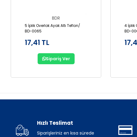
BDR
5 İplik Overlok Ayak Altı Teflon/
4 İplik
BD-0065
BD-00
17,41 TL
17,4
Sipariş Ver
Hızlı Teslimat
Siparişleriniz en kısa sürede