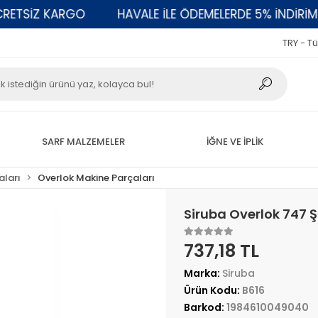
SİZ KARGO
HAVALE İLE ÖDEMELERDE 5% İNDİRİM
TRY - Tü
SARF MALZEMELER
İĞNE VE İPLİK
aları
Overlok Makine Parçaları
Siruba Overlok 747 Ş
737,18 TL
Marka:
Siruba
Ürün Kodu:
B616
Barkod:
1984610049040