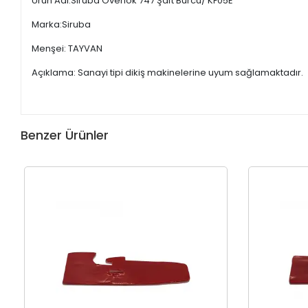
Ürün Adı:Siruba Overlok 747 Şaft Burcu/ KF05E
Marka:Siruba
Menşei: TAYVAN
Açıklama: Sanayi tipi dikiş makinelerine uyum sağlamaktadır.
Benzer Ürünler