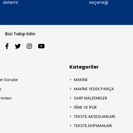
sistemi
seçeneği
Bizi Takip Edin
Kategoriler
an Sorular
MAKİNE
p
MAKİNE YEDEK PARÇA
rimleri
SARF MALZEMELER
İĞNE VE İPLİK
TEKSTİL AKSESUARLARI
TEKSTİL EKİPMANLARI