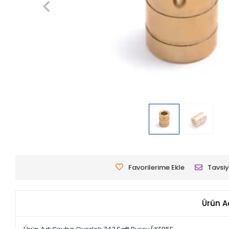
Favorilerime Ekle
Tavsiy
Ürün A