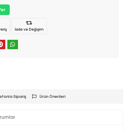
Ver
eriş
İade ve Değişim
efonla Sipariş
Ürün Önerileri
rumlar