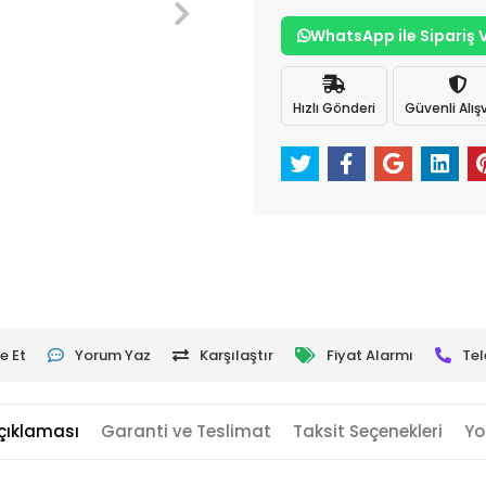
WhatsApp ile Sipariş 
Hızlı Gönderi
Güvenli Alışv
e Et
Yorum Yaz
Karşılaştır
Fiyat Alarmı
Tel
çıklaması
Garanti ve Teslimat
Taksit Seçenekleri
Yo