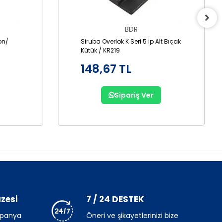
BDR
lon/
Siruba Overlok K Seri 5 İp Alt Bıçak
Kütük / KR219
148,67 TL
Sipariş Ver
zesi
7 / 24 DESTEK
mpanya
Öneri ve şikayetlerinizi bize