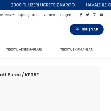
2000 TL ÜZERİ ÜCRETSİZ KARGO
HAVALE İLE ÖDEM
Sipariş Takip
Yardım
İletişim
rk Lirası
GİRİŞ YAP
TEKSTİL AKSESUARLARI
TEKSTİL EKİPMANLARI
aft Burcu / KF05E