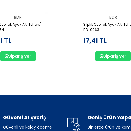
BDR
BDR
 Overlok Ayak Altı Teflon/
3 İplik Overlok Ayak Altı Tef
64
BD-0063
1 TL
17,41 TL
Sipariş Ver
Sipariş Ver
Güvenli Alışveriş
Geniş Ürün Yelpa
Güvenli ve kolay ödeme
Binlerce ürün ve ka