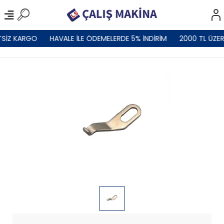
TSİZ KARGO
HAVALE İLE ÖDEMELERDE 5% İNDİRİM
2000 TL ÜZER