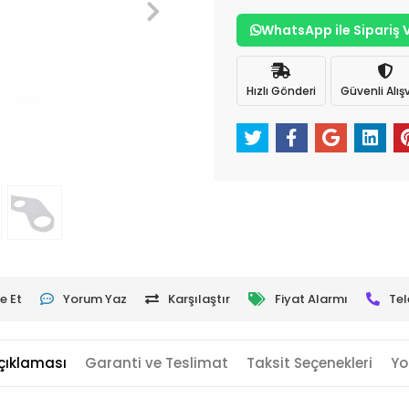
WhatsApp ile Sipariş 
Hızlı Gönderi
Güvenli Alışv
e Et
Yorum Yaz
Karşılaştır
Fiyat Alarmı
Tel
çıklaması
Garanti ve Teslimat
Taksit Seçenekleri
Yo