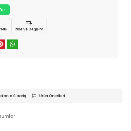
Ver
eriş
İade ve Değişim
efonla Sipariş
Ürün Önerileri
rumlar