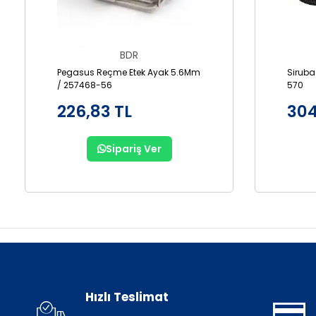
BDR
Pegasus Reçme Etek Ayak 5.6Mm
Siruba
/ 257468-56
570
226,83 TL
304
Sipariş Ver
Hızlı Teslimat