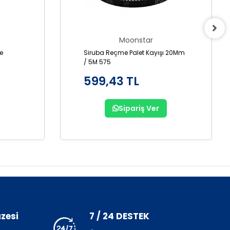
Moonstar
Siruba Reçme Palet Kayışı 20Mm
/ 5M 575
599,43 TL
Sipariş Ver
zesi
7 / 24 DESTEK