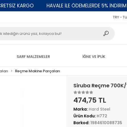
SİZ KARGO
HAVALE İLE ÖDEMELERDE 5% İNDİRİM
TRY - Tü
SARF MALZEMELER
İĞNE VE İPLİK
aları
Reçme Makine Parçaları
Siruba Reçme 700K/
474,75 TL
Marka:
Hard Steel
Ürün Kodu:
H772
Barkod:
1984610088735