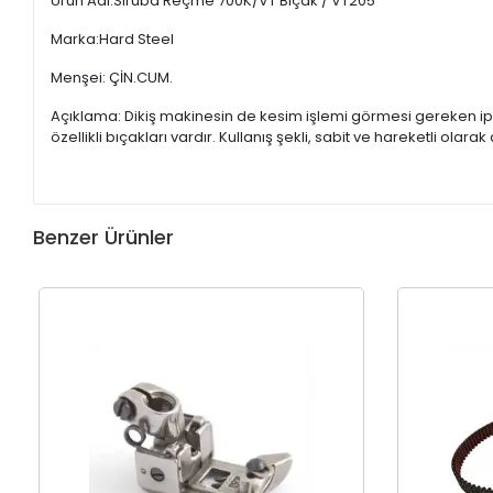
Ürün Adı:Siruba Reçme 700K/VT Bıçak / VT205
Marka:Hard Steel
Menşei: ÇİN.CUM.
Açıklama: Dikiş makinesin de kesim işlemi görmesi gereken ipl
özellikli bıçakları vardır. Kullanış şekli, sabit ve hareketli olar
Benzer Ürünler