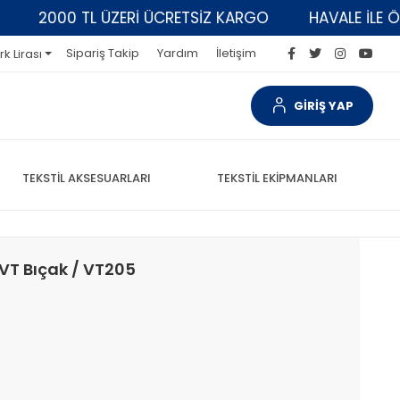
2000 TL ÜZERİ ÜCRETSİZ KARGO
HAVALE İLE ÖDEM
Sipariş Takip
Yardım
İletişim
rk Lirası
GİRİŞ YAP
TEKSTİL AKSESUARLARI
TEKSTİL EKİPMANLARI
VT Bıçak / VT205