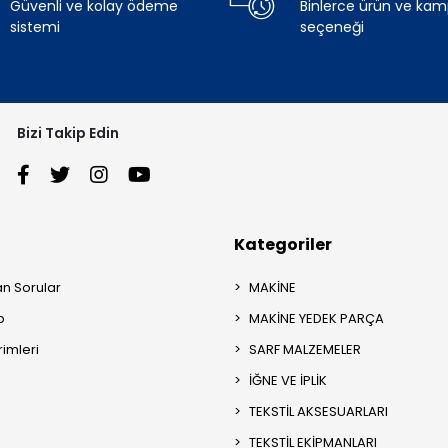
Güvenli ve kolay ödeme
Binlerce ürün ve ka
sistemi
seçeneği
Bizi Takip Edin
Kategoriler
an Sorular
MAKİNE
p
MAKİNE YEDEK PARÇA
rimleri
SARF MALZEMELER
İĞNE VE İPLİK
TEKSTİL AKSESUARLARI
TEKSTİL EKİPMANLARI