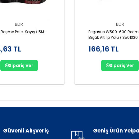
BDR
BDR
 Reçme Palet Kayış / 5M-
Pegasus W500-600 Recme
Bıçak Altı İp Yolu / 3501320
,63 TL
166,16 TL
Sipariş Ver
Sipariş Ver
Güvenli Alışveriş
Geniş Ürün Yelpa